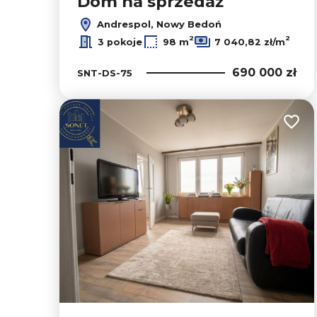
Dom na sprzedaż
Andrespol, Nowy Bedoń
2
2
3 pokoje
98 m
7 040,82 zł/m
690 000 zł
SNT-DS-75
Dodaj