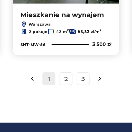
Mieszkanie na wynajem
Warszawa
2
2
2 pokoje
42 m
83,33 zł/m
3 500 zł
SNT-MW-56
1
2
3
prev
next