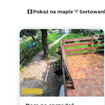
+
−
Pokaż na mapie
Sortowan
Dodaj
Nowa oferta