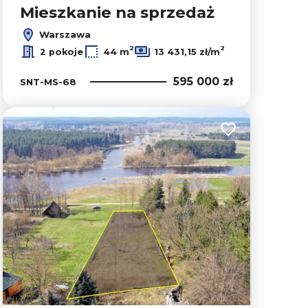
Mieszkanie na sprzedaż
Warszawa
2
2
2 pokoje
44 m
13 431,15 zł/m
595 000 zł
SNT-MS-68
lubionych
Dodaj do ulubion