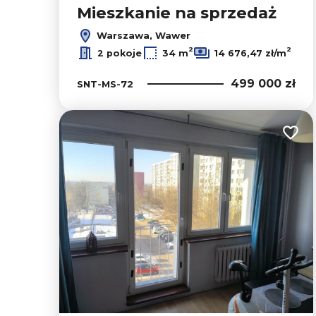
Mieszkanie na sprzedaż
Warszawa, Wawer
2
2
2 pokoje
34 m
14 676,47 zł/m
499 000 zł
SNT-MS-72
Dodaj