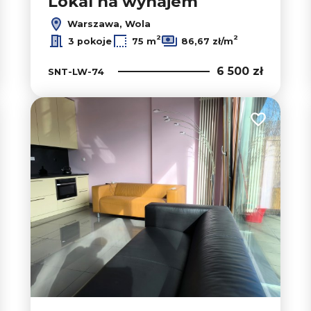
Lokal na wynajem
Warszawa, Wola
2
2
3 pokoje
75 m
86,67 zł/m
6 500 zł
SNT-LW-74
 do ulubionych
Dodaj do u