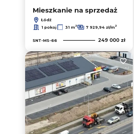
Mieszkanie na sprzedaż
Łódź
2
2
1 pokoj
31 m
7 929,94 zł/m
249 000 zł
SNT-MS-66
Dodaj