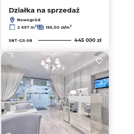
Działka na sprzedaż
Nowogród
2
2
2 697 m
165,00 zł/m
445 000 zł
SNT-GS-58
lubionych
Dodaj do ulubion