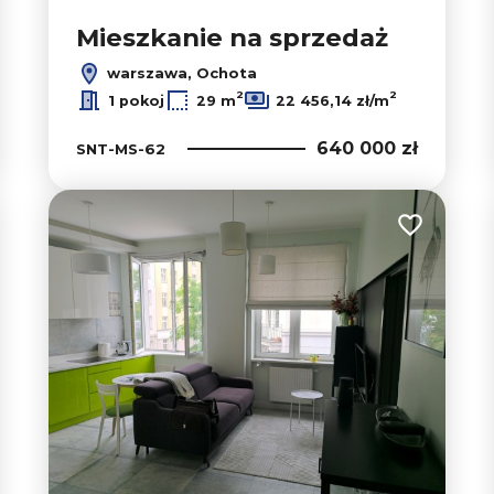
Mieszkanie na sprzedaż
warszawa, Ochota
2
2
1 pokoj
29 m
22 456,14 zł/m
640 000 zł
SNT-MS-62
 do ulubionych
Dodaj do u