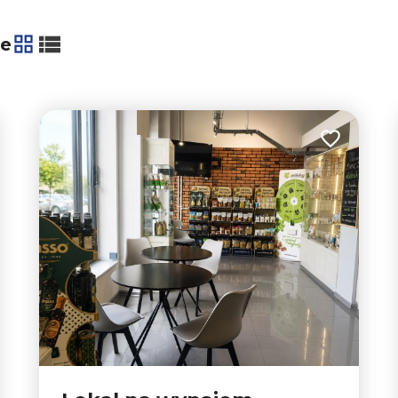
2
ie
tabela
lista
 do ulubionych
Dodaj do u