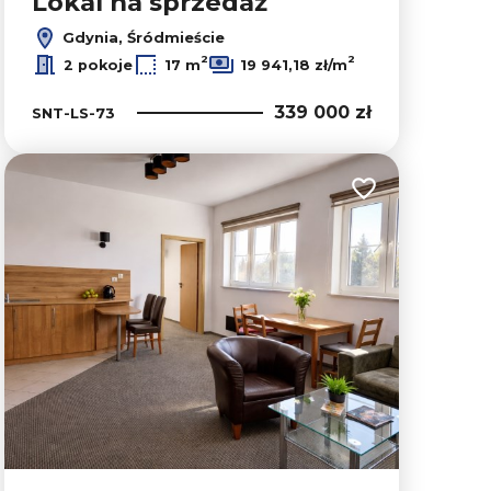
Lokal na sprzedaż
Gdynia, Śródmieście
Leaflet
|
© OpenMapTiles
© OpenStreetMap contributors
2
2
2 pokoje
17 m
19 941,18 zł/m
339 000 zł
SNT-LS-73
lubionych
Dodaj do ulubion