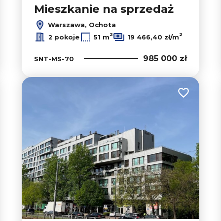
Mieszkanie na sprzedaż
Warszawa, Ochota
2
2
2 pokoje
51 m
19 466,40 zł/m
985 000 zł
SNT-MS-70
 do ulubionych
Dodaj do u