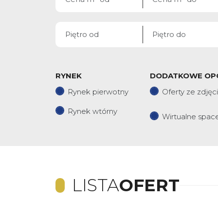
RYNEK
DODATKOWE OP
Rynek pierwotny
Oferty ze zdjęc
Rynek wtórny
Wirtualne spac
LISTA
OFERT