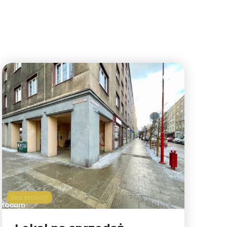
lubionych
Dodaj do ulubion
Bez prowizji