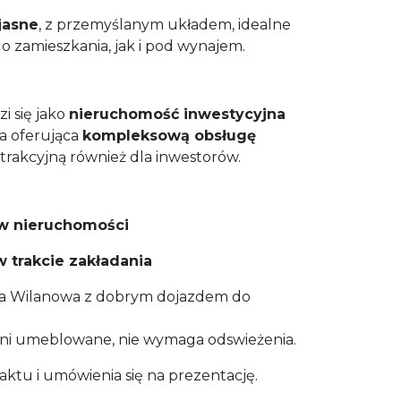
jasne
, z przemyślanym układem, idealne
 zamieszkania, jak i pod wynajem.
i się jako
nieruchomość inwestycyjna
ma oferująca
kompleksową obsługę
 atrakcyjną również dla inwestorów.
 w nieruchomości
w trakcie zakładania
ica Wilanowa z dobrym dojazdem do
łni umeblowane, nie wymaga odswieżenia.
ktu i umówienia się na prezentację.