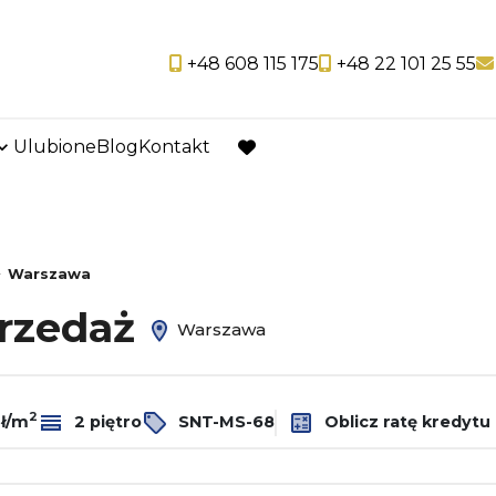
+48 608 115 175
+48 22 101 25 55
Ulubione
Blog
Kontakt
favorite
Warszawa
przedaż
Warszawa
2
zł/m
2 piętro
SNT-MS-68
Oblicz ratę kredytu