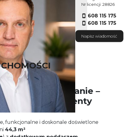
Nr licencji: 28826
608 115 175
608 115 175
Napisz wiadomość
UCHOMOŚCI
pokojowe mieszkanie –
lanów, Apartamenty
e, funkcjonalne i doskonale doświetlone
ni
44,3 m²
e
) z
dodatkowym poddaszem
,