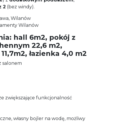
z 2
(bez windy).
awa, Wilanów
rtamenty Wilanów
ia: hall 6m2, pokój z
hennym 22,6 m2,
 11,7m2, łazienka 4,0 m2
z salonem
e zwiększające funkcjonalność
czne, własny bojler na wodę, możliwy