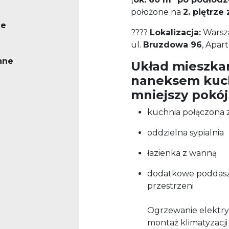
położone na
2. piętrze 
ne
????
Lokalizacja:
Warsz
ul.
Bruzdowa 96
, Apa
nne
Układ mieszkan
naneksem kuc
mniejszy pokój
kuchnia połączona 
oddzielna sypialnia
łazienka z wanną
dodatkowe poddasz
przestrzeni
Ogrzewanie elektry
montaż klimatyzacji