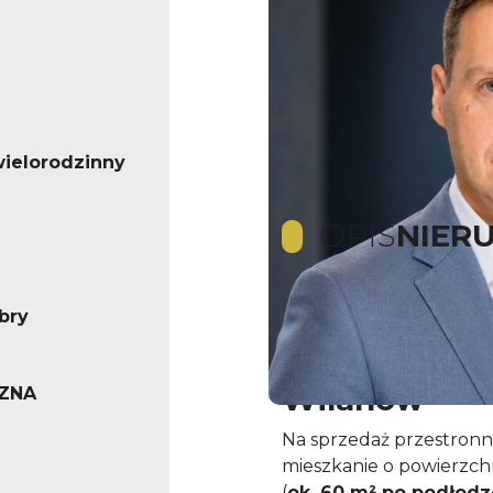
ielorodzinny
OPIS
NIER
bry
Sprzedam 2-
Warszawa Wi
Wilanów
ZNA
Na sprzedaż przestronn
mieszkanie o powierzch
(
ok. 60 m² po podłodz