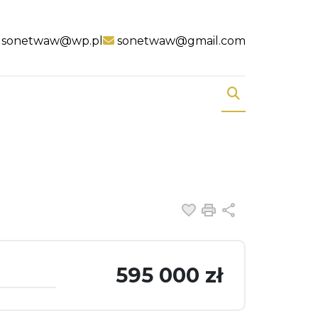
sonetwaw@wp.pl
sonetwaw@gmail.com
Dodaj do ulubiony
Drukuj
Udostępnij
595 000 zł