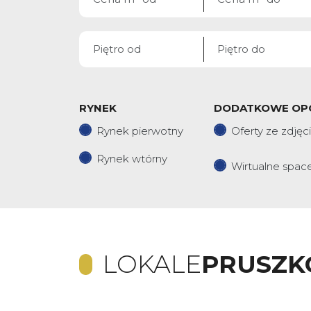
RYNEK
DODATKOWE OP
Rynek pierwotny
Oferty ze zdjęc
Rynek wtórny
Wirtualne spac
LOKALE
PRUSZ