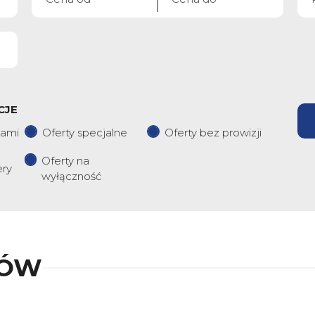
CJE
iami
Oferty specjalne
Oferty bez prowizji
Oferty na
ery
wyłączność
KÓW