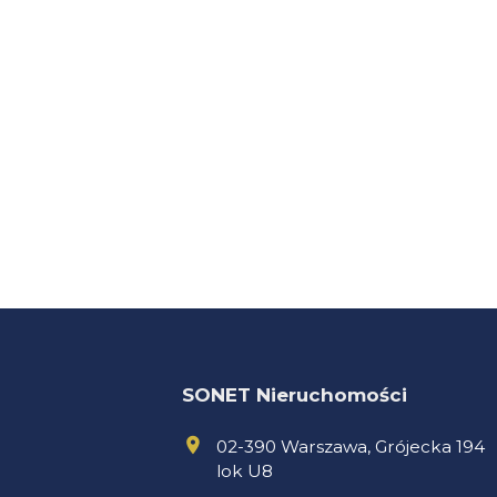
SONET Nieruchomości
02-390 Warszawa, Grójecka 194
lok U8