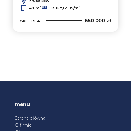
Pruszków
2
2
49 m
13 157,89 zł/m
650 000 zł
SNT-LS-4
menu
Strona główna
O firmie