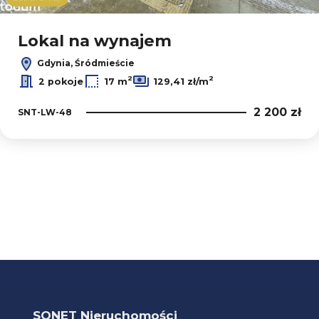
Leaflet
Lokal na wynajem
Gdynia, Śródmieście
2
2
2 pokoje
17 m
129,41 zł/m
2 200 zł
SNT-LW-48
SONET Nieruchomości