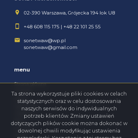
02-390 Warszawa, Grójecka 194 lok U8
+48 608 115 175
|
+48 22 101 25 55
sonetwaw@wp.pl
sonetwaw@gmail.com
menu
Strona główna
O firmie
Ta strona wykorzystuje pliki cookies w celach
Oferty
statystycznych oraz w celu dostosowania
Zgłoszenia
naszych serwisów do indywidualnych
Ulubione
potrzeb klientów. Zmiany ustawień
Blog
dotyczących plików cookie można dokonać w
Kontakt
dowolnej chwili modyfikując ustawienia
Rodo